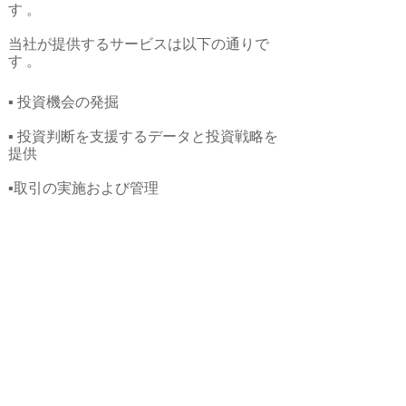
す 。
当社が提供するサービスは以下の通りで
す 。
▪ 投資機会の発掘
▪ 投資判断を支援するデータと投資戦略を
提供
▪取引の実施および管理
▪ 最適な税務および法務体制のコーディネ
ート
▪ 資金調達
▪ 資産に関する定期報告と市場サイクルの
レビュー
▪ アセットマネジメント
▪ 物件管理