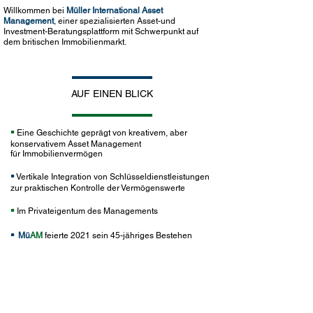
Willkommen bei
Müller International Asset
Management
, einer spezialisierten Asset-und
Investment-Beratungsplattform mit Schwerpunkt auf
dem britischen Immobilienmarkt.
AUF EINEN BLICK
▪
Eine Geschichte geprägt von kreativem, aber
konservativem Asset Management
für
Immobilienvermögen
▪
Vertikale Integration von Schlüsseldienstleistungen
zur praktischen Kontrolle der Vermögenswerte
▪
Im Privateigentum des Managements
▪
M
ü
AM
feierte 2021 sein 45-jähriges Bestehen
ÜAM
feierte 2021 sein 45-jähriges Bestehen
Abonniere unseren
Newsletter