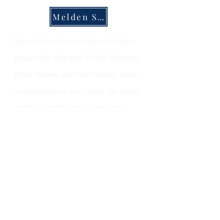
Melden Sie sich an
Wenn Sie sich anmelden möchten,
tragen Sie bitte Ihre E-Mail-Adresse,
Ihren Namen und den Namen Ihres
Unternehmens ein, indem Sie oben
auf die Schaltfläche "Anmelden"
klicken.