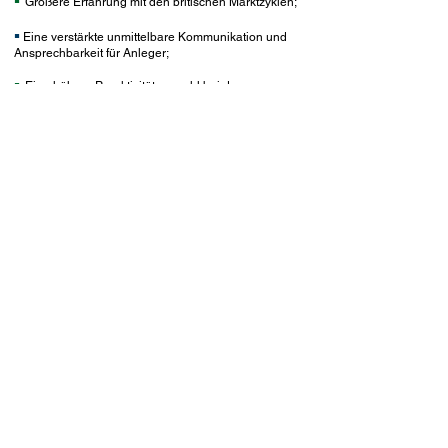
▪
Größere Erfahrung mit den britischen Marktzyklen;
▪
Eine verstärkte unmittelbare Kommunikation und
Ansprechbarkeit für Anleger;
▪
Eine höhere Proaktivität, sowohl bei der
Anlageberatung als auch beim Asset Management;
▪
Attraktive Renditen, die durch konkurrenzfähige
Honorare optimiert werden.
Copyright © 2021 MüAM. Alle Rechte vorbehalten
Zurück nach Oben