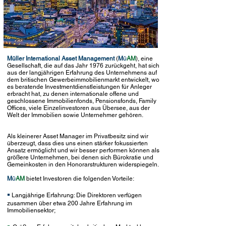
Müller International Asset Management
(
M
AM
), eine
Ü
Gesellschaft, die auf das Jahr 1976 zurückgeht, hat sich
aus der langjährigen Erfahrung des Unternehmens auf
dem britischen Gewerbeimmobilienmarkt entwickelt, wo
es beratende Investmentdienstleistungen für Anleger
erbracht hat, zu denen internationale offene und
geschlossene Immobilienfonds, Pensionsfonds, Family
Offices, viele Einzelinvestoren aus Übersee, aus der
Welt der Immobilien sowie Unternehmer gehören.
Als kleinerer Asset Manager im Privatbesitz sind wir
überzeugt, dass dies uns einen stärker fokussierten
Ansatz ermöglicht und wir besser performen können als
größere Unternehmen, bei denen sich Bürokratie und
Gemeinkosten in den Honorarstrukturen widerspiegeln.
M
AM
bietet Investoren die folgenden Vorteile:
Ü
▪
Langjährige Erfahrung: Die Direktoren verfügen
zusammen über etwa 200 Jahre Erfahrung im
Immobiliensektor;