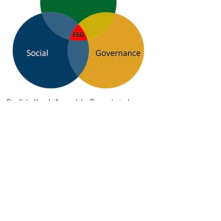
Staatliche Vorschriften und das Bewusstsein der
Unternehmen für die sich entwickelnden
Gesundheitsaspekte bedeuten, dass Investoren auch
diese Aspekte bei ihren Anlageüberlegungen
einbeziehen müssen.
M
AM
ist sich daher seiner
Ü
Verantwortung gegenüber den Investoren bewusst
soweit es um die Erfüllung dieser zunehmend
relevanten Kriterien geht.
In einer sich entwickelnden hybriden Arbeitswelt wird
davon ausgegangen, dass das Bewusstsein der Mieter
und Mitarbeitenden für ihre Arbeitsbedingungen eine
bedeutende Rolle spielen wird. In allen Bereichen der
Unternehmenstätigkeit wird zunehmend versucht,
Methoden, Lieferanten und Gebäude in
Übereinstimmung mit den ESG-Vorgaben einzusetzen
und zu übernehmen, um die eigene Glaubwürdigkeit zu
verbessern. Es ist deshalb umso wichtiger, dass ESG-